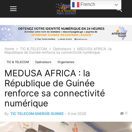
French
Home
TIC & TELECOM
Opérateurs
MEDUSA AFRICA : la
République de Guinée renforce sa connectivité numérique
TIC & TELECOM
Opérateurs
Organismes
MEDUSA AFRICA : la
République de Guinée
renforce sa connectivité
numérique
0
By
TIC TELECOM ENERGIE GUINEE
-
6 mai 2026